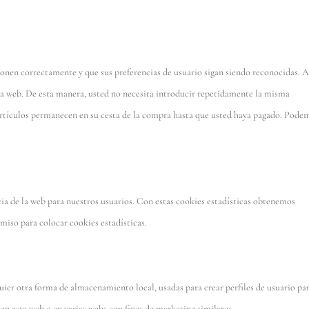
ionen correctamente y que sus preferencias de usuario sigan siendo reconocidas. A
stra web. De esta manera, usted no necesita introducir repetidamente la misma
 artículos permanecen en su cesta de la compra hasta que usted haya pagado. Pode
cia de la web para nuestros usuarios. Con estas cookies estadísticas obtenemos
miso para colocar cookies estadísticas.
ier otra forma de almacenamiento local, usadas para crear perfiles de usuario pa
en esta web o en varias webs con fines de marketing similares.