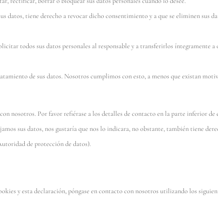
ar, rectificar, borrar o bloquear sus datos personales cuando lo desee.
us datos, tiene derecho a revocar dicho consentimiento y a que se eliminen sus da
licitar todos sus datos personales al responsable y a transferirlos íntegramente a 
ratamiento de sus datos. Nosotros cumplimos con esto, a menos que existan moti
on nosotros. Por favor refiérase a los detalles de contacto en la parte inferior de 
jamos sus datos, nos gustaría que nos lo indicara, no obstante, también tiene der
Autoridad de protección de datos).
okies y esta declaración, póngase en contacto con nosotros utilizando los siguien