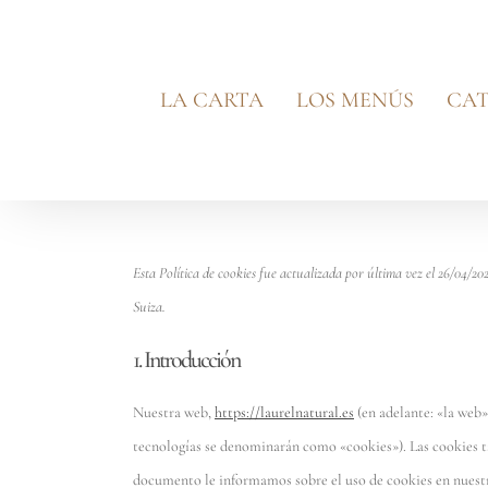
Saltar
al
contenido
LA CARTA
LOS MENÚS
CAT
Esta Política de cookies fue actualizada por última vez el 26/04/2
Suiza.
1. Introducción
Nuestra web,
https://laurelnatural.es
(en adelante: «la web»
tecnologías se denominarán como «cookies»). Las cookies t
documento le informamos sobre el uso de cookies en nuest