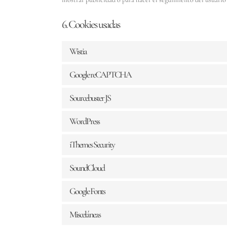
6. Cookies usadas
Wistia
Google reCAPTCHA
Sourcebuster JS
WordPress
iThemes Security
SoundCloud
Google Fonts
Misceláneas