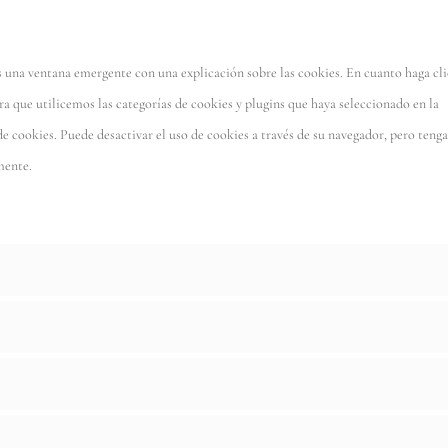
service
to
google-
service
fonts
 una ventana emergente con una explicación sobre las cookies. En cuanto haga cli
miscel
a que utilicemos las categorías de cookies y plugins que haya seleccionado en la
de cookies. Puede desactivar el uso de cookies a través de su navegador, pero tenga
mente.