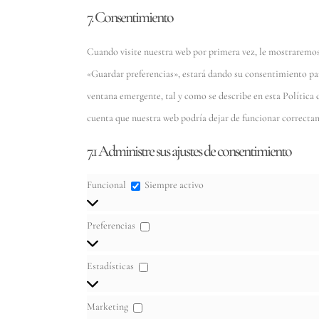
7. Consentimiento
Cuando visite nuestra web por primera vez, le mostraremos
«Guardar preferencias», estará dando su consentimiento par
ventana emergente, tal y como se describe en esta Política 
cuenta que nuestra web podría dejar de funcionar correcta
7.1 Administre sus ajustes de consentimiento
Funcional
Funcional
Siempre activo
Preferencias
Preferencias
Estadísticas
Estadísticas
Marketing
Marketing