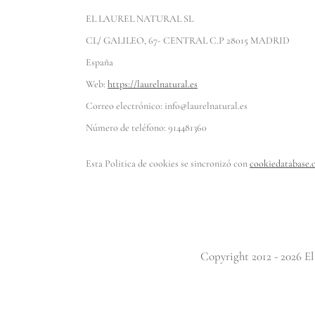
EL LAUREL NATURAL SL
CL/ GALILEO, 67- CENTRAL C.P 28015 MADRID
España
Web:
https://laurelnatural.es
Correo electrónico:
info@
laurelnatural.es
Número de teléfono: 914481360
Esta Politica de cookies se sincronizó con
cookiedatabase.
Copyright 2012 - 2026 El