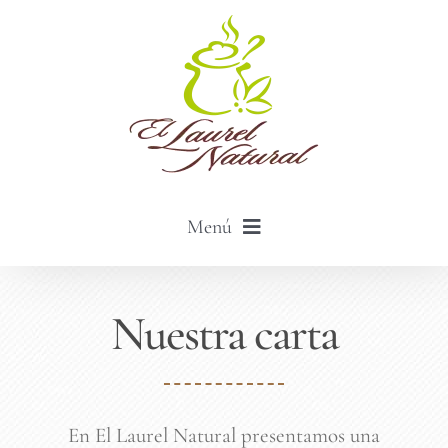
Saltar
al
contenido
Menú
LA CARTA
Nuestra carta
LOS MENÚS
CATERING
NOSOTROS
En El Laurel Natural presentamos una