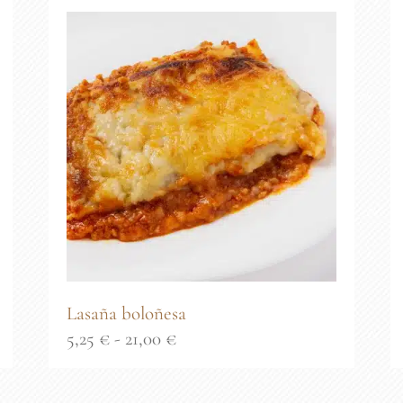
Lasaña boloñesa
Rango
5,25
€
-
21,00
€
de
precios: