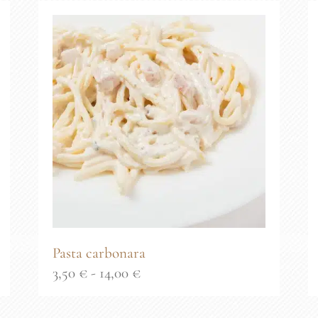
desde
5,25 €
hasta
21,00 €
Pasta carbonara
Rango
3,50
€
-
14,00
€
de
precios: