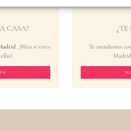
 A CASA?
¿TE
 Madrid
. ¡Mira si vives
Te atendemos con
ellas!
Madrid.
RTO
N