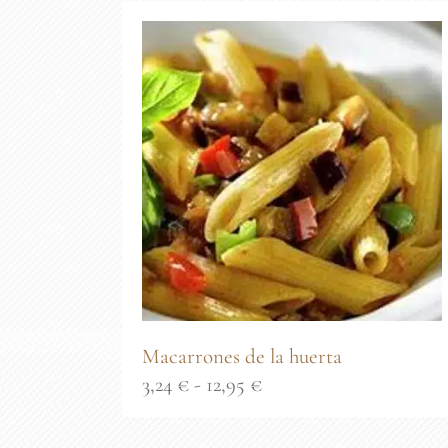
desde
3,99 €
hasta
15,95 €
Macarrones de la huerta
Rango
3,24
€
-
12,95
€
de
precios: