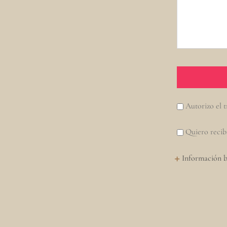
Autorizo el t
Quiero recib
Información b