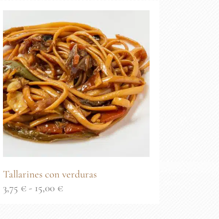
desde
3,24 €
hasta
12,95 €
Tallarines con verduras
Rango
3,75
€
-
15,00
€
de
precios: