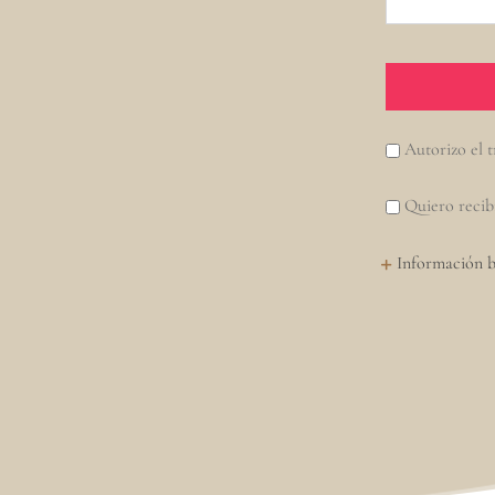
Autorizo el t
Quiero recib
Información b