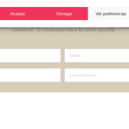
Aceptar
Denegar
Ver preferencias
 tus preguntas nos ayudan a crecer. ¡No dudes en comp
nosotros! Te contestaremos lo antes posible.