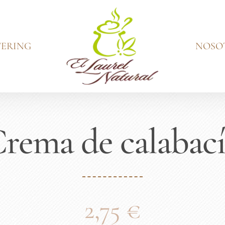
ERING
NOSO
rema de calabac
2,75
€