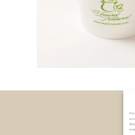
Para
acce
dato
reti