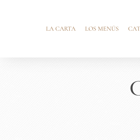
Saltar
al
contenido
LA CARTA
LOS MENÚS
CAT
C