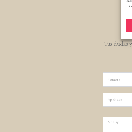
dato
reti
Tus dudas y