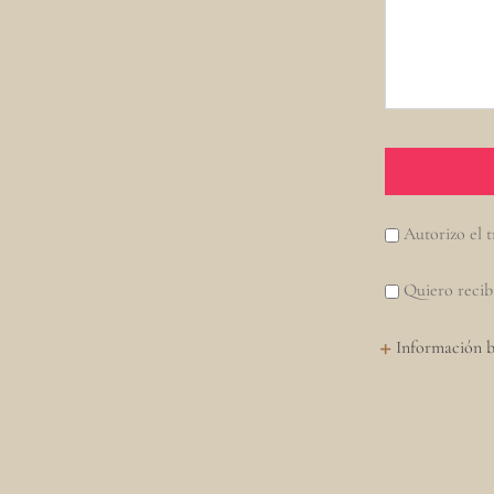
Autorizo el t
Quiero recib
Información b