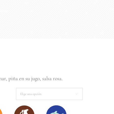
go
ios:
de
 €
ar, piña en su jugo, salsa rosa.
a

0 €