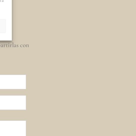
s
r o
artirlas con