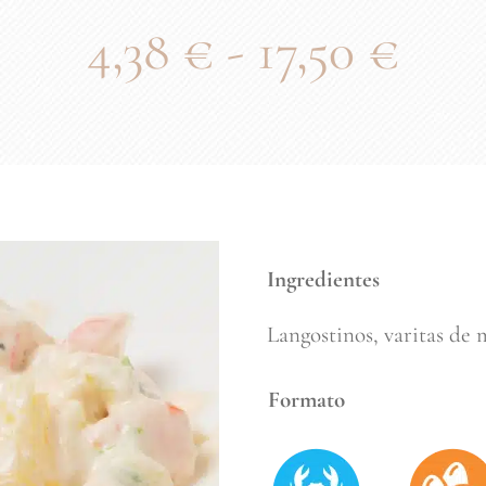
Ran
4,38
€
-
17,50
€
de
prec
des
Ingredientes
4,38
Langostinos, varitas de m
hast
Formato
17,5