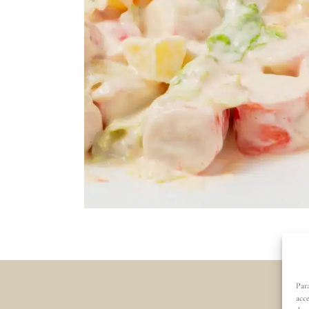
Para
acce