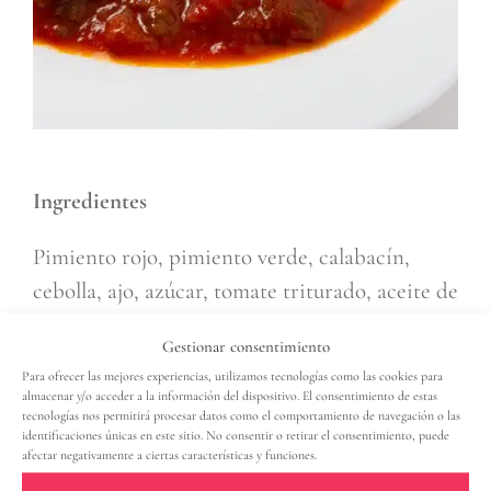
Ingredientes
Pimiento rojo, pimiento verde, calabacín,
cebolla, ajo, azúcar, tomate triturado, aceite de
girasol, sal.
Gestionar consentimiento
Para ofrecer las mejores experiencias, utilizamos tecnologías como las cookies para
Formato

almacenar y/o acceder a la información del dispositivo. El consentimiento de estas
tecnologías nos permitirá procesar datos como el comportamiento de navegación o las
identificaciones únicas en este sitio. No consentir o retirar el consentimiento, puede
afectar negativamente a ciertas características y funciones.